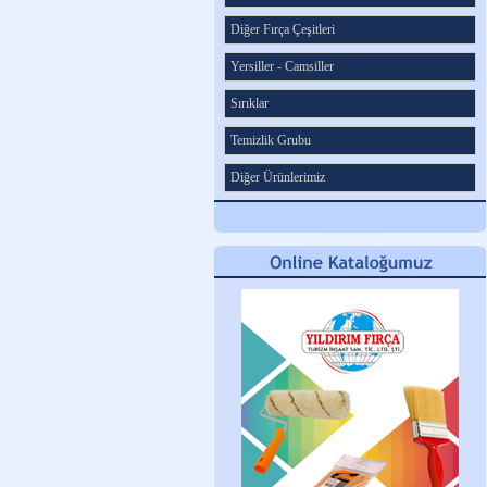
Diğer Fırça Çeşitleri
Yersiller - Camsiller
Sırıklar
Temizlik Grubu
Diğer Ürünlerimiz