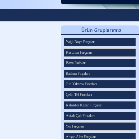
Yağlı Boya Fırçaları
Kestirme Fırçaları
Boya Ruloları
Badana Fırçaları
Oto Yıkama Fırçaları
Çelik Tel Fırçaları
Kalorifer Kazan Fırçaları
Asfalt Çalı Fırçaları
Yer Fırçaları
Ahşap Alan Fırçaları