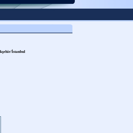
kşehir/İstanbul