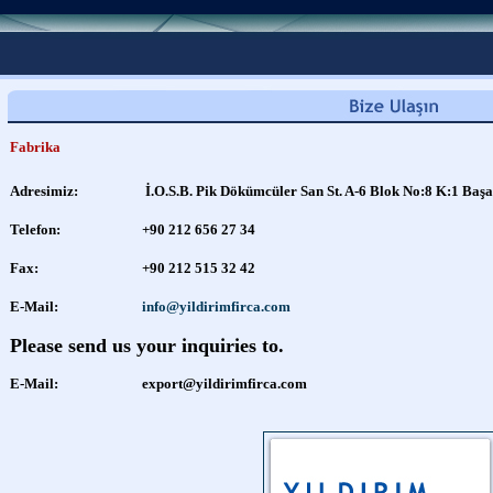
Fabrika
Adresimiz:
İ.O.S.B. Pik Dökümcüler San St. A-6 Blok No:8 K:1 Başa
Telefon:
+90 212 656 27 34
Fax:
+90 212 515 32 42
E-Mail:
info@yildirimfirca.com
Please send us your inquiries to.
E-Mail:
export@yildirimfirca.com