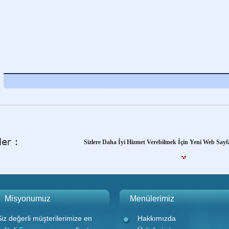
Yağlı Boya Fırçalarında Ekonominin ve Kalitenin Adre
Sizlere Daha İyi Hizmet Verebilmek İçin Yeni Web Sayf
Yağlı Boya Fırçalarında Ekonominin ve Kalitenin Adre
Misyonumuz
Menülerimiz
Siz değerli müşterilerimize en
Hakkımızda