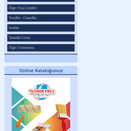
Diğer Fırça Çeşitleri
Yersiller - Camsiller
Sırıklar
Temizlik Grubu
Diğer Ürünlerimiz