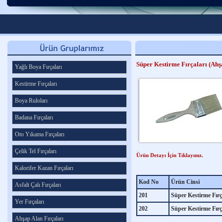
Süper Kestirme Fırçaları (Ahş
Yağlı Boya Fırçaları
Kestirme Fırçaları
Boya Ruloları
Badana Fırçaları
Oto Yıkama Fırçaları
Çelik Tel Fırçaları
Ürün Detayı İçin Tıklayınız.
Kalorifer Kazan Fırçaları
Kod No
Ürün Cinsi
Asfalt Çalı Fırçaları
201
Süper Kestirme Fırç
Yer Fırçaları
202
Süper Kestirme Fırç
Ahşap Alan Fırçaları