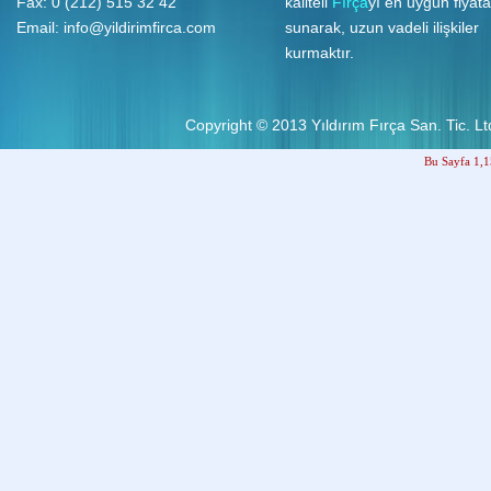
Fax: 0 (212) 515 32 42
kaliteli
Fırça
yı en uygun fiyata
Email:
info@yildirimfirca.com
sunarak, uzun vadeli ilişkiler
kurmaktır.
Copyright © 2013
Yıldırım Fırça San. Tic. Ltd
Bu Sayfa 1,1